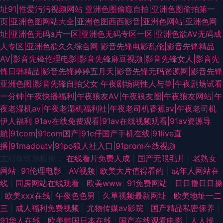
址91|性爱污污视频网站
亚洲色图偷窥自拍|亚洲色图偷拍第一
页|亚洲色图网站大全|亚洲色图西西影音|亚洲色网站|亚洲色网
址|亚洲色无码a片一区|亚洲色无码专区一区|亚洲色欲AV无码成
人专区|亚洲色欲久久综合网
影音先锋电影乱伦|影音先锋精品
AV|影音先锋伦理电影|影音先锋麻豆视频|影音先锋女人|影音先
锋日韩精品|影音先锋婷婷五月天|影音先锋无码资源网|影音先锋
亚洲色图|影音先锋自拍父女
午夜剧场两性人与兽|午夜剧场试看
一分钟|午夜快播福利|午夜狼友AV|午夜狼友圈|午夜狼友网站|午
夜老湿机av|午夜老湿机福利社|午夜老司机香蕉av|午夜老司机
伊人福利
91av在线免费观看|91av在线视频观看|91av资源导
航|91com|91com国产|91c仔国产手机在线|91live直
播|91madoutv|91po狼人社入口|91prom在线视频
主站蜘蛛池模板：
在线看片免费人成
|
国产无限毛片
|
老熟女
网站
|
91伦理电影
|
AⅤ视频
|
欧美大片值得看的
|
成年人网站在
线
|
同房网站在线观看
|
欧美www
|
91免费网站
|
日日撸日日操
|
欧美xxx在线
|
午夜色色男
|
久草视频最新网址
|
欧美地址一二
三
|
成人福利免费视频
|
尤物传媒av影院
|
国产精品私密保养
|
91华人在线
|
欧美韩国日本在线
|
国产在线观看电影
|
人人操