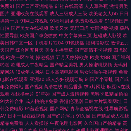
屏大全 九一黄色仓库 五月花激情站 中日韩欧成人网址 91视频www 青青操
免费91
国产日产亚洲精品
91社在线高清
人人草香蕉
激情另类
图片
亚洲欧美在线观看
成人三级成人三级
欧美老女人bb
日日
久操视频 亚洲男人影院 欧美性交1区2区 亚州三级片 91网页在线版 国产黑料
操第一页
91网豆花视频
91福利剧场
免费影视观看
91视频国产
自拍
国产美女在线视频
欧美又大
无码四虎
女同激吻视频
极品
第一页 欧美AⅤ网 色色看片 91豆花在线看 操碰无码 韩国OK影院麻豆 欧美日
性爱导航
欧美国产拳交喷奶
中文字幕第三页
超碰成人影视
欧
美日韩中文一区
手机看片1204
91色快播
福利撸影院
激情五月
韩交配网 影音先锋亚洲色图 岛国黄色 麻豆毛片 天天干视频网 久久爱911 大
天国产
综合网五月天
美女主播青草
国产高清不卡视频
四虎影
视
欧美一区在线
操碰视频
五月天婷婷欧美
欧美大BB
国产福利
香蕉777西瓜 美女午夜影院 欧洲色狠狠 四虎影院无码 91破处免费看 黑丝喷
啪啪
欧洲成人午夜精品
国产精品美乳
男人操蜜桃视频
无码射
精网站
18成年人网站
日本高清电影网
男女啪啪午夜视频
免费
水 日本三级aaa 做爱片导航 成人网页入口 久草午夜免费精品 日韩毛片网址
电影在线观看
亚洲ab
成人少妇视频导航
91国产小青蛙
国产成
年免费网站
国产视频高清在线
精品香蕉
求a片网址
麻豆tv在线
自慰自拍 超碰aipapa 黄色电影黄址 少妇黑森林 91视频导航 成人微拍福利导
观看
在线撸丝片
91草碰
国产成人激情视频
黑料吃瓜精品偷拍
91大神合集
成人拍拍拍免费
香港伦理剧
日韩大片观看网址
日
航 内射邻家少妇日韩 五月丁香成人网站 91九色泉州论坛 成人另类天堂 精品
韩免费电影
91羞羞视频
国产网站
青草全福视在线
性导航影视
AV
日本一级在线视频
国产好片浮力
91久操
国产精品成人在线
一区在 人人干人人摸 91成人电影院 大香蕉AV大香蕉 老湿机成人网站 三极午
精品免费看
人人看操碰
午夜伦理电影网
久久国自产拍精品
高
清乱码0
国产欧美
日韩三级黄色A片
伦理电影亚洲国产
福利姬