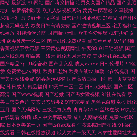
网站
最新激情h网站
国产喷浆抽搐
宅男久久国产精品
国产乱肥
老妇
最新福利影院
欧美人妖视频网站
窝窝午夜理论
久草视频
深夜福利
波多野步中文字幕
日韩福利网址导航
91精品国产社区
超碰无码在线
欧美日韩高清免费
国产激情视频三区
宅男福利在
线播放
91视频污导航
国产啪亚洲国
欧美性爱密臀
疯狂少妇喷
潮
欧美肏屄一区二区
国产乱伦免费观看
偷拍草草草
97狠狠插
香蕉视频下载污版
三级黄色视频网址
午夜99
91日逼视频
国产
成在线观看
萌白酱一线天
乱伦五月天婷婷
美腿丝袜在线观看
国产精品3p
91综合碰
国产乱女乱
成人xxxxx
日韩伦理片
91色
爱
免费黄色av网址
欧美肥老妇
欧美在线tv
加勒比在线视屏
国
产美女在线免费
91香蕉污APP
国产高清自拍一区
第一页草草影
院
韩日成人
精品福利
91天堂一区二区
日韩a级电影
国产二区
高清
国产www视频
国产粉嫩
国产男女猛视频
91社在线看
欧
美日韩黄色片
变态另态另类2
91李宗精品
黑丝袜自慰喷水
乱伦
五月
国产无码网站
三级无毒免费
青青草51
91丝袜在线
91九色
在线观看
91插
成人中文字幕免费
成年人网站视频
免费在线影
院
日本欧美第一页
国产ts在线观看
午夜影院国产在线
91操在
线观看
日韩在线播放视频
成人大片一级天天
内射性爱网址大全