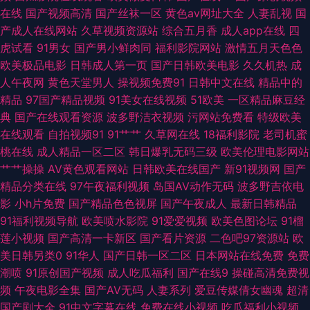
欧亚色图 微拍福利一区 自慰91 a导航福利天堂 日本黄123区 中文字幕美腿
在线
国产视频高清
国产丝袜一区
黄色av网址大全
人妻乱视
国
产成人在线网站
久草视频资源站
综合五月香
成人app在线
四
丝袜 99爱人人 超碰在线97视4 狠狠撸在线网站 欧洲三级网站在线 亚州另类
虎试看
91男女
国产男小鲜肉同
福利影院网站
激情五月天色色
欧美极品电影
日韩成人第一页
国产日韩欧美电影
久久机热
成
av av抖阴91 后入小少妇 青青草视频污 先锋影音无码 91熟女网站 白丝美女
人午夜网
黄色天堂男人
操视频免费91
日韩中文在线
精品中的
精品
97国产精品视频
91美女在线视频
51欧美
一区精品麻豆经
被胸91 国产偷自第七页 欧美AⅤ综合观看 熟女人妻一二区 91大神片子 波多
典
国产在线观看资源
波多野洁衣视频
污网站免费看
特级欧美
在线观看
自拍视频91
91艹艹
久草网在线
18福利影院
老司机蜜
野吉依 欧美色图18p 午夜成人导航 91官方视频网站 欧洲狠艹 浮力草草黄色
桃在线
成人精品一区二区
韩日爆乳无码三级
欧美伦理电影网站
艹艹操操
AV黄色观看网站
日韩欧美在线国产
新91视频网
国产
在线91免费 欧美∨a在线 97色色网 超碰国产片 五月丁香福利影院 91日日剧
精品分类在线
97午夜福利视频
岛国AV动作无码
波多野吉依电
影
小h片免费
国产精品色色视屏
国产午夜成人
最新日韩精品
网 海角操91 激情青青草 97成人剧场 黑丝在线1 色色综合站 91超碰色情
91福利视频导航
欧美喷水影院
91爱爱视频
欧美色图论坛
91榴
莲小视频
国产高清一卡新区
国产看片资源
二色吧97资源站
欧
www在线91 国产精品良家 免费超碰 日韩三级在线观看 18视频网站 wwww
美日韩另类0
91华人
国产日韩一区二区
日本网站在线免费
免费
潮喷
91原创国产视频
成人吃瓜福利
国产在线9
操碰高清免费视
五月 国产成人综合网 老湿机福利院 97福利观看 午夜色色影院欧美 91免费视
频
午夜电影全集
国产AV无码
人妻系列
爱豆传媒倩女幽魂
超清
国产剧大全
91中文字幕在线
免费在线小视频
吃瓜福利小视频