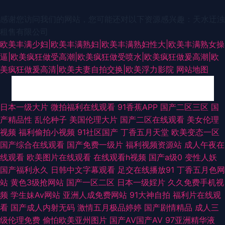
感谢您访问我们的网站，您可能还对以下资源感兴趣：天水迂浊
租售有限公司
欧美丰满少妇|欧美丰满熟妇|欧美丰满熟妇性大|欧美丰满熟女操
逼|欧美疯狂做受高潮|欧美疯狂做受喷水|欧美疯狂做爰高潮|欧
美疯狂做爰高清|欧美夫妻自拍交换|欧美浮力影院
网站地图
日韩三级精品 韩国黄视频 91熊猫在线 东方无码AV 黄色91青草蜜桃 久久草
日本一级大片
微拍福利在线观看
91香蕉APP
国产二区三区
国
产精品性
乱伦种子
美国伦理大片
国产二区在线观看
美女伦理
福利在线 欧美综合色色 香焦视频 豆花av网站 精品一区在 免费看网91 色婷
视频
福利偷拍小视频
91社区国产
丁香五月天堂
欧美变态一区
国产综合在线观看
国产免费一级片
福利视频资源站
成人午夜在
婷综合资源网 91曰B 超碰99日 欧美色图A片 97超碰操操操 久久草国产 深夜
线观看
欧美图片在线观看
在线观看h视频
国产a级0
变性人妖
国产福利永久
日韩中文字幕观看
足交在线播放91
丁香五月色网
老湿机 在线亚洲无毛 激情色图日韩 五月花成人在线观 91网址视频 91后入黑
站
黄色3级抢网站
国产一区二区
日本一级婬片
久久免费手机视
频
学生妹Av网站
亚洲人成免费网站
91大神自拍
福利片在线观
丝 国产TS网站 美国色伦a片 亚洲九一 91超碰人人艹 岛国网址 狠狠天天干
看
国产成人内射无码
激情五月极品婷婷
国产剧情精品
成人三
级伦理免费
偷怕欧美亚州图片
国产AV国产AV
97亚洲精华液