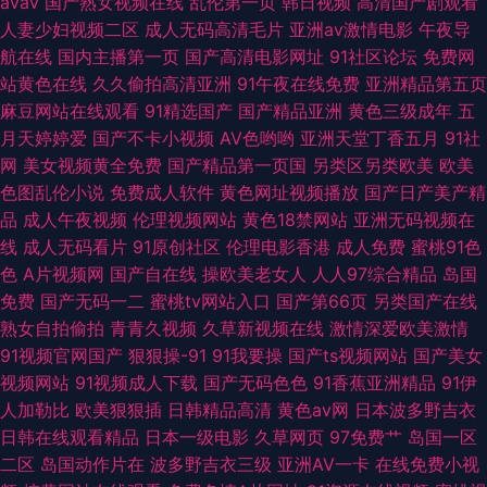
avav
国产熟女视频在线
乱伦第一页
韩日视频
高清国产剧观看
人妻少妇视频二区
成人无码高清毛片
亚洲av激情电影
午夜导
航在线
国内主播第一页
国产高清电影网址
91社区论坛
免费网
站黄色在线
久久偷拍高清亚洲
91午夜在线免费
亚洲精品第五页
麻豆网站在线观看
91精选国产
国产精品亚洲
黄色三级成年
五
月天婷婷爱
国产不卡小视频
AV色哟哟
亚洲天堂丁香五月
91社
网
美女视频黄全免费
国产精品第一页国
另类区另类欧美
欧美
色图乱伦小说
免费成人软件
黄色网址视频播放
国产日产美产精
品
成人午夜视频
伦理视频网站
黄色18禁网站
亚洲无码视频在
线
成人无码看片
91原创社区
伦理电影香港
成人免费
蜜桃91色
色
A片视频网
国产自在线
操欧美老女人
人人97综合精品
岛国
免费
国产无码一二
蜜桃tv网站入口
国产第66页
另类国产在线
熟女自拍偷拍
青青久视频
久草新视频在线
激情深爱欧美激情
91视频官网国产
狠狠操-91
91我要操
国产ts视频网站
国产美女
视频网站
91视频成人下载
国产无码色色
91香蕉亚洲精品
91伊
人加勒比
欧美狠狠插
日韩精品高清
黄色av网
日本波多野吉衣
日韩在线观看精品
日本一级电影
久草网页
97免费艹
岛国一区
二区
岛国动作片在
波多野吉衣三级
亚洲AV一卡
在线免费小视