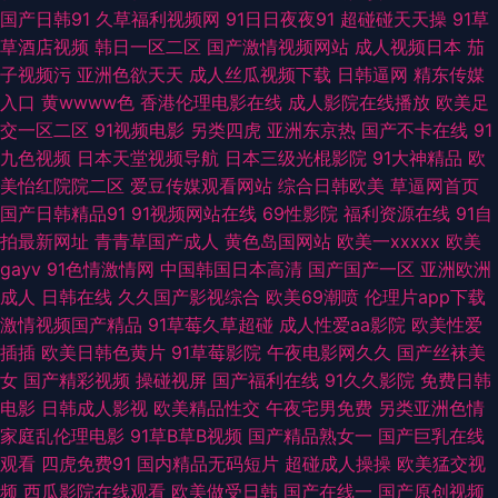
欧美一级720p 久草福利导航官网 日韩福利网站 性爱激情网 91内射在线 国
国产日韩91
久草福利视频网
91日日夜夜91
超碰碰天天操
91草
草酒店视频
韩日一区二区
国产激情视频网站
成人视频日本
茄
产精v色 免费试看91福利 日本视频网页 午夜福利色片 91TV精品 爱豆传媒AV
子视频污
亚洲色欲天天
成人丝瓜视频下载
日韩逼网
精东传媒
入口
黄wwww色
香港伦理电影在线
成人影院在线播放
欧美足
在线 国产精品日韩 久久八七偷拍伦理 欧美性爱bb 婷婷伊人大香蕉 综合久久
交一区二区
91视频电影
另类四虎
亚洲东京热
国产不卡在线
91
九色视频
日本天堂视频导航
日本三级光棍影院
91大神精品
欧
91资源站 豆花在线观看官网 韩国久久精品视频 欧美性爱V 三级日本黑人 亚
美怡红院院二区
爱豆传媒观看网站
综合日韩欧美
草逼网首页
国产日韩精品91
91视频网站在线
69性影院
福利资源在线
91自
洲网站黄 91视频在线 A级超碰 国产丝袜另类 久久综合 欧美性爱直播 日韩黄
拍最新网址
青青草国产成人
黄色岛国网站
欧美一xxxxx
欧美
gayv
91色情激情网
中国韩国日本高清
国产国产一区
亚洲欧洲
色三级影院 午夜av理论 黄色五月天韩国 欧美精品一成人 日韩视频福利导航
成人
日韩在线
久久国产影视综合
欧美69潮喷
伦理片app下载
激情视频国产精品
91草莓久草超碰
成人性爱aa影院
欧美性爱
午夜伦理片AV 97超碰碰在线 成人午夜性剧场 国永久视频 美女福利影院 四
插插
欧美日韩色黄片
91草莓影院
午夜电影网久久
国产丝袜美
女
国产精彩视频
操碰视屏
国产福利在线
91久久影院
免费日韩
虎影城库 51自拍视频在线 99爱久 成人不卡视频 国产在线视频 欧洲精品伦
电影
日韩成人影视
欧美精品性交
午夜宅男免费
另类亚洲色情
家庭乱伦理电影
91草B草B视频
国产精品熟女一
国产巨乳在线
深夜福利站 综合亚洲色色图 97超碰成人在线 超碰爱福利 黑丝美女内射自慰
观看
四虎免费91
国内精品无码短片
超碰成人操操
欧美猛交视
频
西瓜影院在线观看
欧美做受日韩
国产在线一
国产原创视频