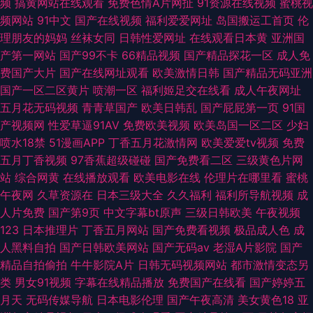
频
搞黄网站在线观看
免费色情A片网扯
91资源在线视频
蜜桃视
频网站
91中文
国产在线视频
福利爱爱网址
岛国搬运工首页
伦
理朋友的妈妈
丝袜女同
日韩性爱网址
在线观看日本黄
亚洲国
产第一网站
国产99不卡
66精品视频
国产精品探花一区
成人免
费国产大片
国产在线网址观看
欧美激情日韩
国产精品无码亚洲
国产一区二区黄片
喷潮一区
福利姬足交在线看
成人午夜网址
五月花无码视频
青青草国产
欧美日韩乱
国产屁屁第一页
91国
产视频网
性爱草逼91AV
免费欧美视频
欧美岛国一区二区
少妇
喷水18禁
51漫画APP
丁香五月花激情网
欧美爱爱tv视频
免费
五月丁香视频
97香蕉超级碰碰
国产免费看二区
三级黄色片网
站
综合网黄
在线播放观看
欧美电影在线
伦理片在哪里看
蜜桃
午夜网
久草资源在
日本三级大全
久久福利
福利所导航视频
成
人片免费
国产第9页
中文字幕bt原声
三级日韩欧美
午夜视频
123
日本推理片
丁香五月网站
国产免费看视频
极品成人色
成
人黑料自拍
国产日韩欧美网站
国产无码av
老湿A片影院
国产
精品自拍偷拍
牛牛影院A片
日韩无码视频网站
都市激情变态另
类
男女91视频
字幕在线精品播放
免费国产在线看
国产婷婷五
月天
无码传媒导航
日本电影伦理
国产午夜高清
美女黄色18
亚