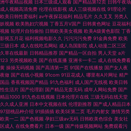
洲午夜精品视频
日本三级成人观看
国产精品第12页
日韩午夜场
成人视频高清免费
伦理在线影视
成人三级视频在线
91理论片
欧美日韩性爱福利
av午夜探花福利
精品毛片
久久叉叉
另类人
妖视频
欧美熟妇穴视频
丁香五月V国产
日韩黄色网址
豆花福利
视频
轮理片自拍偷拍
日韩欧美美女视频
欧美A级黄色影院
丁香
影视五月花
福利视频电影久久
污污污污免费
91金典免费
欧美
三级日本
成人在线吃瓜网站
成人岛国影院
成人动漫二区三区
久草在线最新
日韩精品推荐
国产精品一区自拍
男人天堂
a片
123
另类视频欧美
国产在线直播
亚洲卡一卡二
成人在线免费看
黄
操操无码视频
国产高清第一页
91国产在线播放
国产女人夜
夜做
国产在线小视频
91com
91豆花成人
哪里有A片网址
精产
国品
香蕉视频国产精品
91九色福利
成人国产无线视
欧美日韩
性生活片
国产伦理剧
国产精品无套无码
成年人网站免费
国产
精品1000
91九色在线视频
日本伦理片在线
三级无码在线天堂
久久成人亚洲
日本中文视频在线
伦理剧推荐
国产成人精品日本
97甜桃品种介绍
91插插插
欧美SE第二页
毛片内射女
激情另类
欧美一二
国产色视频
孕妇三级av无码
日韩欧美色综合
美女社
区成人
在线免费看片
日本一级
国产传媒视频网站
免费观看污