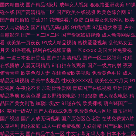
欧美日韩AR 日韩有码网站 91传媒在线观看 超碰超碰 国产夫妻啪啪在线 另
国内精自线
国产精品3级片
成年女人视频
狠狠撸亚洲欧美
91操
碰在线
国产高清精品二区
国产欧美在线视频
欧美色综合网
91
类欧美综合 91视频线上网站 国浮第一浮力 老司机狠肏 欧美亚洲色国产 丝袜
国产自拍偷拍
香蕉911
花蝴蝶看片免费
白丝美女免费网站
欧美
女人与动物交
国产精品无码电影
91插插库
97超碰大香蕉
户外
颜射AV网 亚洲一区97色 av性影 福利导航入口 精品久久噜噜噜噜 欧美日韩
自慰影院
国产一区二区二区
国产偷窥盗摄视频
成人动漫网站观
看
欧美第一页夜夜
91成人精品视频
蜜桃爱爱视频
乱伦熟女五
中文字幕 日韩色色网站 亚州午夜影院 91porn蝌蚪 91伪娘在线观看 超碰91九
月天
91香蕉视
福利在线视频直播
一区xxxxx
岛国大片免费视
频
一道日本亚洲香蕉
国产91高清精品
国产一区二区福利
伦理
色 韩国产香蕉 蜜桃视频在线观看 日韩精品视频网址 午夜AV影院 91逼在线
在线播放
人妻无码精品
91自拍在线观看
国产一级片内射
夜夜
骑青青草
欧美色图人妻
在线免费欧美视频
免费黄色毛片
成人
91熟女视领 AV一区二区AV 超碰最新网址 国产乱人乱偷AV 精品一二区电影
精品无码视频
欧美午夜极品
性欧美ⅩⅩⅩⅩ乱
欧美色色六月天
91
影视网
午夜伦不卡
加勒比性爱网
青草国产在线视频
亚洲国产
欧美性爱中文字幕 日韩欧美有码另类 影音先锋欧美性爱 91网站久久 91小视
精品导航
欧美色淫
波多野结依电影
91狠狠撸
成人深夜电影
精
品国产美女剃毛
加勒比熟女
91碰在线
欧美裸模
萌白酱国产一
频在线 操少妇小逼综合网 国产精品日韩欧美 国产福利导航大全 日韩精选av
区
美国一级AV
国产人在线成免费
免费黄色A片网址
微拍福利
国产视频
国产人成无码视频
国产原创区色花堂
在线免费黄A片
福利 伊人成网 www色色狼AV 亚洲图色16区 超碰欧美碰 国产情侣精品激情
久草福利
乱伦家庭
成人午夜免费视频
人妖射精
国产屁屁
国产
精品天干天
国产精品午夜一区
中文字幕无码人妻
日本不卡二区