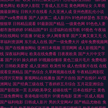
夜影院 91字幕中文视频 激情狠狠撸 探花福利极品 99大香蕉五月天 欧美性交
黄色网址
欧美伊人影院
丁香成人五月花
黄色网网址女
久草视
频最新网址
日韩大片在线看
久久亚洲人成
亚州色图乱伦小说
a 99超碰久 蜜臀TV69 日本一本本兔费区 涩涩五月天婷婷 午夜擼映画 91不
国产va免费观看
国产人妖第二
成人影片h
91色婷婷瑟色
东京热
狠狠草
日韩精品观看
91最新国产精品
一级黄色网
91色色人妻
用下载观看 97AV婷婷 亚洲元码影记 免费人人操 91色色资源 久草福利资源ai
都市激情婷婷
91精品国产91
云涩福利在线导航
91视色
午夜福
利在线网站
91直播
91处女
伊人网青青草
国产又爽又黄又无
久
午夜无码伦理 97熟女视频 狠狠干99 青娱乐激情网 亚洲性爱欧美 超碰99在
草福利资源网
东方成人在线
国产一级免费大片
成年免费视频网
站
国产在线播放网站
亚洲日本视频
淫淫网网
成人影视国产在
线老妇 激情五月天社区 日本叼嘿片 97玖玖超碰 日韩三级毛片免 大香蕉在九
线
深夜福利网址
欧美在线免费看
日夜夜欧美
国产大片中文字
幕
国产片91
操久婷婷
91视频你懂得
黄色三级片毛片
免费电影
欧美日韩高清无码 午夜影院毛片 www91白 九一美女肏屄 97人人超碰 欧美
片
日韩欧美爱爱
成人亚洲区
欧美性16
成人色情黄片在线
在线
观看亚洲精品
国产热综合
久草网视频在线看
午夜精品网影院
国产日韩成人 俺去也亚洲综合 狼人综合网 91免费社区 福利网址导航 欧美另
伦理片完整版
黄视网站在线播放
国产片自拍
国产在线91
AV亚
洲网址
国产经典三级在线
丁香婷婷五月综合
五月花亚洲综合
类色图 亚洲黄色网址 TS性爱激情 韩国三级色情影院 日韩电影免费看 97色
国产影院第一页
乱码欧美孕交
超碰在线艹
日本在线护士
黄色
三级免费网址
香港电影伦理片
91黄色电影
亚洲一区成人视频
色网址 黄网站大全免费 熟妇超碰自拍 91视频精品 国产91电影 女同久久 91
国产福利电影
日韩成人影片
男的天堂网AV
国产精品尤物在
免
费a一毛片
欧美肠交扩张另类
最新亚洲日韩精品
欧美在线视频