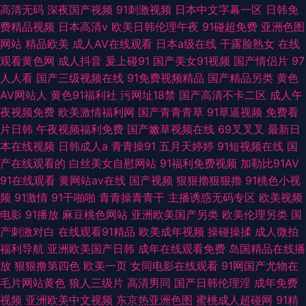
高清无码
深夜国产视频
91刺激视频
日本中文字幕一区
日韩免
费精品视频
日本高清v
欧美日韩伦理午夜
91碰超免费
亚洲色图
网站
精品欧美
成人AV在线观看
日本a级在线
干露脸熟女
在线
观看黄色网
成人抖音
爰上碰91
国产美女91视频
国产情侣片
97
人人看
国产三级视频在线
91免费视频精品
国产精品另类
黄色
AV网站人
黄色91福利社
污网址18禁
国产高清不卡二区
成人午
夜视频免费
欧美激情福利网
国产青青青草
91草逼视频
免费看
片日韩
午夜视频福利免费
国产嫩草视频在线
69叉叉叉
最新日
本在线视频
日韩成人a
青青操91
五月天婷婷
91短视频在线
国
产在线观看的
白丝美女自慰网站
91福利免费视频
加勒比91AV
91在线观看
黄网站av在线
国产视频
狠狠擼狠狠擼
91桃色小视
频
91激情
91干啪啪
青青操青青干
主播诱惑无码专区
欧美视频
电影
91播放
麻豆桃色网站
亚洲欧美国产另类
欧美伦理另类
国
产刺激对白
在线观看91精品
欧美成年视频
操碰操揉
成人微拍
福利导航
亚洲欧美国产日韩
成年在线观看免费
岛国精品在线播
放
狠狠撸第四色
欧美一页
女同电影在线观看
91网国产尤物在
毛片网站黄色
狼人三级片
高清男同
国产日韩伦理淫
成年免费
视频
亚洲欧美中文视频
东京热亚洲色图
蜜桃成人超碰网
91精