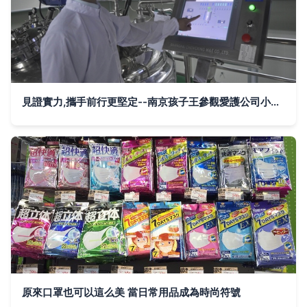
見證實力,攜手前行更堅定--南京孩子王參觀愛護公司小記 --佛山市西爾斯日用品(愛護)--中國兒童護理網企業網站
原來口罩也可以這么美 當日常用品成為時尚符號