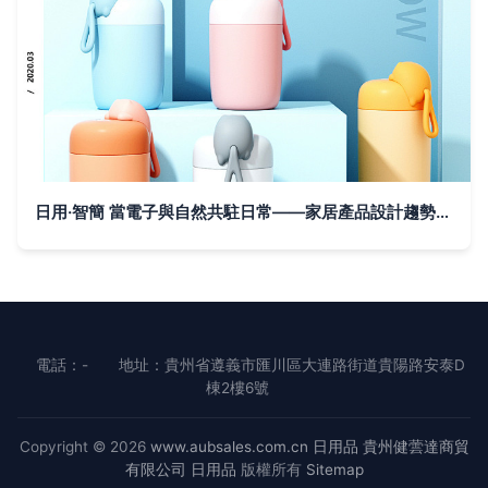
日用·智簡 當電子與自然共駐日常——家居產品設計趨勢與作品集洞察
電話：-
地址：貴州省遵義市匯川區大連路街道貴陽路安泰D
棟2樓6號
Copyright © 2026
www.aubsales.com.cn
日用品
貴州健蕓達商貿
有限公司
日用品
版權所有
Sitemap