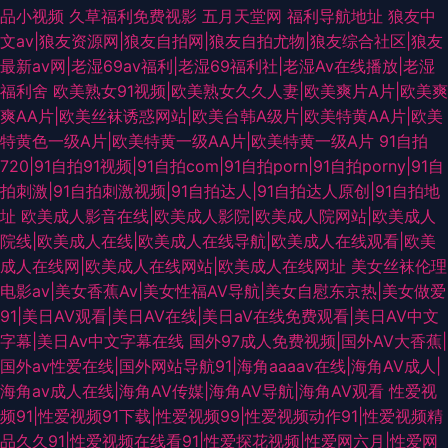
品小视频
久草福利免费视影
五月天堂网
福利导航地址
狼友中
文av|狼友资源网|狼友自拍网|狼友自拍尤物|狼友综合社区|狼友
最新av网|老湿69av福利|老湿69福利社|老湿Av在线播放|老湿
福利舍
欧美熟女91视频|欧美熟女久久人妻|欧美爽片A片|欧美爽
爽AA片|欧美丝袜诱惑网站|欧美台韩A级片|欧美特黄AA片|欧美
特黄色一级A片|欧美特黄一级AA片|欧美特黄一级A片
91自拍
720|91自拍91视频|91自拍com|91自拍porn|91自拍porny|91自
拍刺激|91自拍刺激视频|91自拍达人|91自拍达人原创|91自拍地
址
欧美成人影音在线|欧美成人影院|欧美成人院网站|欧美成人
院线|欧美成人在线|欧美成人在线导航|欧美成人在线观看|欧美
成人在线网|欧美成人在线网站|欧美成人在线网址
美女丝袜伦理
电影av|美女香蕉Av|美女性福AV导航|美女自慰东京热|美女做爱
91|美日AV观看|美日AV在线|美日aV在线免费观看|美日AV中文
字幕|美日Av中文字幕在线
国外97成人免费视频|国外AV大香蕉|
国外av性爱在线|国外网站导航91|海角aaaav在线|海角AV成人|
海角av成人在线|海角AV传媒|海角AV导航|海角AV观看
性爱视
频91|性爱视频91下载|性爱视频99|性爱视频动作91|性爱视频精
品久久91|性爱视频在线看91|性爱探花视频|性爱网六月|性爱网