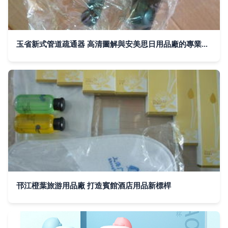
玉省新式管道疏通器 高清圖解與安美思日用品廠的專業制造
邗江橙葉旅游用品廠 打造賓館酒店用品新標桿