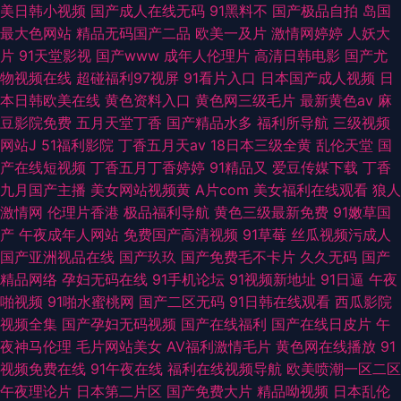
美日韩小视频
国产成人在线无码
91黑料不
国产极品自拍
岛国
最大色网站
精品无码国产二品
欧美一及片
激情网婷婷
人妖大
片
91天堂影视
国产www
成年人伦理片
高清日韩电影
国产尤
物视频在线
超碰福利97视屏
91看片入口
日本国产成人视频
日
本日韩欧美在线
黄色资料入口
黄色网三级毛片
最新黄色av
麻
豆影院免费
五月天堂丁香
国产精品水多
福利所导航
三级视频
网站J
51福利影院
丁香五月天av
18日本三级全黄
乱伦天堂
国
产在线短视频
丁香五月丁香婷婷
91精品又
爱豆传媒下载
丁香
九月国产主播
美女网站视频黄
A片com
美女福利在线观看
狼人
激情网
伦理片香港
极品福利导航
黄色三级最新免费
91嫩草国
产
午夜成年人网站
免费国产高清视频
91草莓
丝瓜视频污成人
国产亚洲视品在线
国产玖玖
国产免费毛不卡片
久久无码
国产
精品网络
孕妇无码在线
91手机论坛
91视频新地址
91日逼
午夜
啪视频
91啪水蜜桃网
国产二区无码
91日韩在线观看
西瓜影院
视频全集
国产孕妇无码视频
国产在线福利
国产在线日皮片
午
夜神马伦理
毛片网站美女
AV福利激情毛片
黄色网在线播放
91
视频免费在线
91午夜在线
福利在线视频导航
欧美喷潮一区二区
午夜理论片
日本第二片区
国产免费大片
精品呦视频
日本乱伦