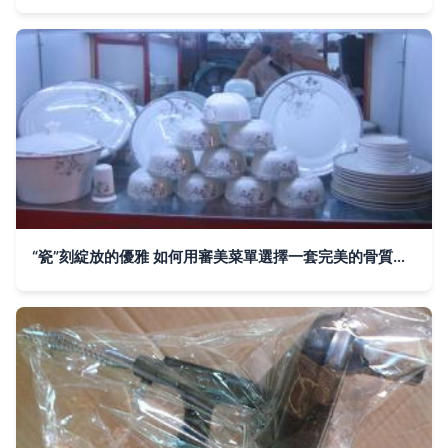
“瓷”刻綻放的優雅 如何用審美菜單選擇一套完美的骨質瓷餐具？