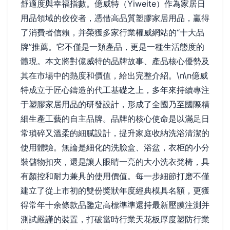
舒適度與幸福指數。億威特（Yiweite）作為家居日
用品領域的佼佼者，憑借高品質塑膠家居用品，贏得
了消費者信賴，并榮獲多家行業權威網站的“十大品
牌”推薦。它不僅是一類產品，更是一種生活態度的
體現。本文將對億威特的品牌故事、產品核心優勢及
其在市場中的熱度和價值，給出完整介紹。\n\n億威
特成立于匠心鑄造的代工基礎之上，多年來持續專注
于塑膠家居用品的研發設計，形成了全國乃至國際精
細生產工藝的自主品牌。品牌的核心使命是以滿足日
常瑣碎又溫柔的細膩設計，提升家庭收納洗浴清潔的
使用體驗。無論是細化的洗臉盒、浴盆，衣柜的小分
裝儲物扣夾，還是讓人眼睛一亮的大小洗衣凳椅，具
有顏控和耐力兼具的使用價值。每一步細節打磨不僅
建立了從上市初的雙份獎狀年度經典模具名額，更獲
得常年十余條款品鑒定高標準準還持最新壓膜注測并
測試嚴謹的裝置，打破當時行業天花板厚度塑防行業