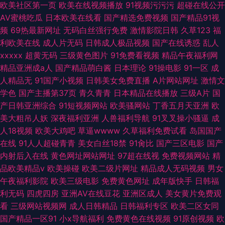
欧美社区第一页
欧美在线视频播放
91视频污污污
超碰在线公开
AV蜜桃吃瓜
日本欧美在线看
国产精选免费视频
国产精品91视
频
69热最新网址
无码白丝强行免费
激情影院日韩
久草123
福
利欧美在线
成人片无码
日韩成人极品视频
国产在线诱惑
乱人
xxxxx
超黄无码
三级黄色图片
91免费看视频
精品午夜福利网
精品亚洲成a人
国产精品萌白酱
日本理论
91操电影
91一区
成
人精品无
91国产小视频
日韩美女免费直播
A片网站网址
激情文
学色
国产主播第37页
青久青青
日本精品在线播放
三级A片
国
产日韩亚洲综合
91短视频网站
欧美骚网站
丁香五月天亚洲
欧
美大粗吊人妖
深夜福利亚洲
人兽福利导航
91叉叉操小骚逼
成
人18视频
欧美大鸡吧
草逼wwww
久草福利免费试看
岛国国产
在线
91人人超碰青青
美女白丝18禁
91肏比
国产三区电影
国产
内射后入在线
黄色网址网站网址
97超在线视
免费视频网站
精
品欧美精品v
欧美操碰
欧美二级片网址
精品成人无码视频
男女
午夜福利影院
欧美三级电影
免费黄色网址
成年版快手
日韩福
利无码
四虎四房
亚洲AV在线豆花
亚洲区成人
美女黄片免费观
看
三级网站视频网
成人日韩精品
日韩福利专区
欧美二区女同
国产精品一区91
小x导航福利
免费黄色在线视频
91原创视频
欧