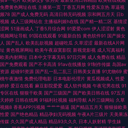
网在线看 91视频9999 国产不卡在线一区 亚洲久草网 老司机福利天堂 亚洲
免费黄色网址在线
主播第一页
丁香五月网
性爱东京热
草逼视
频78
国产成人免费无码
高清日韩无码视频
宗和网五月天
日b
激情另类 玖玖av影院 五月花综合入口 A级片网址 久久神马私人 天天日批 97
视频
成人三级网站在
主播福利姬h在线
国产精一精二区
基情涩
涩网
51漫画成人
丁香5月综合网
91爱爱com
伊人涩涩射
黄色
人人操人人爽 国产视频91 天天色天天狼 ts人妖第一页 九一精品夜夜夜 五月
视频网址导航
91国在线观看
91最新自拍
黄色软件91
国产操女
人
国产乱人
欧美乱欲视频
超碰吃瓜
久草涩涩
最新在线A片网
婷婷色网站 97新网址 黑丝足交后入 日韩AV网页 91精品传媒 国产h片在线下
址
黄色视屏网站
欧美午夜寂寞影院
新视觉影视
成人写真福利
欧美内射网址
日本中文字幕无码
97日穴网
成人免费在线
精品
载 日韩av网址大全 91日皮子 国产欧美精品日韩 日本电影av 91吃瓜国产视
国产免费观看
国产不卡高清
91av在线播放
91制作传媒
岛国av
资源
超碰91资源
国产乱一乱二乱三
日韩美女直播
91尤物69
蜜
频 豆花黄色片 欧美啊欧美 亚洲另类中 wwwav亚洲 久草久色首页
桃午夜激情
免费伦理电影
日本电影伦理片
黄瓜视频成人
性爱
婷婷
爱豆在线看
麻豆影院爱爱
成人软件视频
午夜宅男在线
91
专区在线
狠狠干欧美
国产三级国产
国产欧美日韩在线
97五月
天婷婷
日韩在线网
91福利社视频
福利导航
A片三级网站
久草
视频8
香蕉APP污视频
艹艹艹插逼
国产精品五月天
狠狠操欧美
性爱
国产绝色精品
精品孕妇无码视频
午夜A片三级片
天美果冻
传媒
久久国产成人精品
精品93久久久
日本人妖射精
学生妹